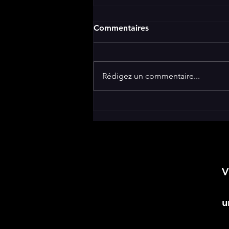
Commentaires
Rédigez un commentaire...
Comédien ayant de l'égo...
"RED FLAG"
V
u