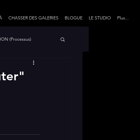
À
CHASSER DES GALERIES
BLOGUE
LE STUDIO
Plus...
ON (Processus)
Avec un grand Q...
uter"