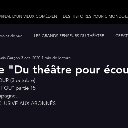
URNAL D'UN VIEUX COMÉDIEN
DES HISTOIRES POUR C'MONDE-L
 point de vue
LES GRANDS PENSEURS DU THÉÂTRE
CRÉATI
vais Garçon
3 oct. 2020
1 min de lecture
10 ouvrages à lire...
LE JOURNAL D'UN VIEUX COMÉDIEN
e "Du théâtre pour éco
UR (3 octobre)
FOU" partie 15
spagne...
XCLUSIVE AUX ABONNÉS