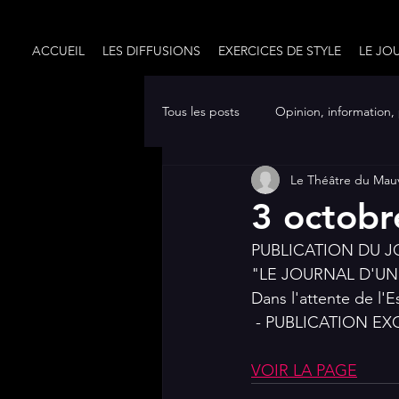
ACCUEIL
LES DIFFUSIONS
EXERCICES DE STYLE
LE JO
Tous les posts
Opinion, information,
Le Théâtre du Mau
CRÉATION (texte de théâtre)
3 octobr
PUBLICATION DU JO
EXERCICES DE STYLE
"LE JOURNAL D'UN 
Dans l'attente de l'E
 - PUBLICATION E
VOIR LA PAGE