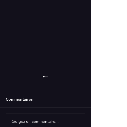
Commentaires
Rédigez un commentaire...
Les Sages Fous, "Jardins
5 questions que