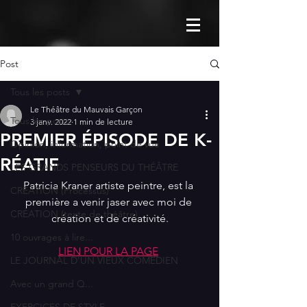
Post
Tous les posts
Le Théâtre du Mauvais Garçon
Tous les posts
3 janv. 2022
1 min de lecture
PREMIER ÉPISODE DE K-
Opinion, information, point de vue
RÉATIF
LES GRANDS PENSEURS DU THÉÂTRE
Patricia Kraner artiste peintre, est la 
CRÉATION (Processus)
première a venir jaser avec moi de 
CRÉATION (texte de théâtre)
création et de créativité.
10 ouvrages à lire...
LIEN POUR LA PAGE
LE JOURNAL D'UN VIEUX COMÉDIEN
Avec un grand Q...