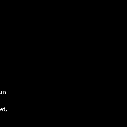
un
et,