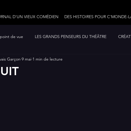
URNAL D'UN VIEUX COMÉDIEN
DES HISTOIRES POUR C'MONDE-L
 point de vue
LES GRANDS PENSEURS DU THÉÂTRE
CRÉATI
vais Garçon
9 mai
1 min de lecture
10 ouvrages à lire...
LE JOURNAL D'UN VIEUX COMÉDIEN
NUIT