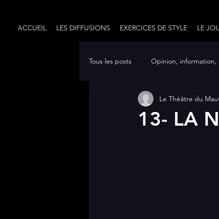
ACCUEIL
LES DIFFUSIONS
EXERCICES DE STYLE
LE JO
Tous les posts
Opinion, information,
Le Théâtre du Mau
CRÉATION (texte de théâtre)
13- LA 
EXERCICES DE STYLE