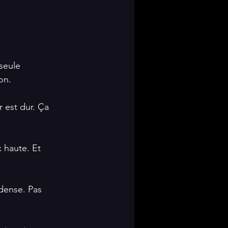
seule 
on.
r est dur. Ça 
x haute. Et 
 dense. Pas 