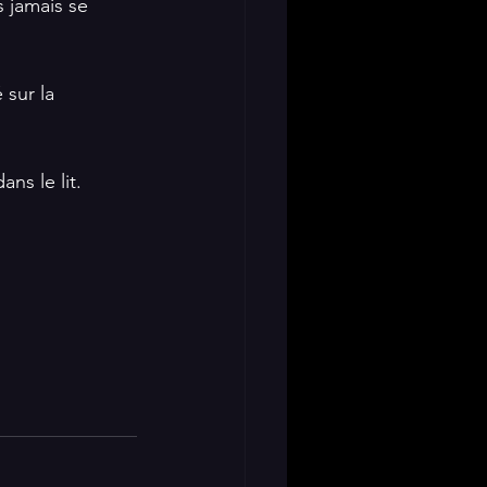
 jamais se 
sur la 
ns le lit.