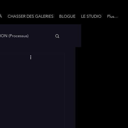
À
CHASSER DES GALERIES
BLOGUE
LE STUDIO
Plus...
ON (Processus)
Avec un grand Q...