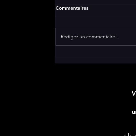
Commentaires
Rédigez un commentaire...
20 - Sans date durant la nuit
du meme jour...
V
u