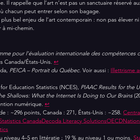
. Il rappelle que l’art n’est pas un sanctuaire réservé aux
ù chacun peut entrer selon son bagage.
e plus bel enjeu de l’art contemporain : non pas élever n
r à mi-chemin.
me pour l’évaluation internationale des compétences d
ats Canada/États-Unis. 
↩
da, 
PEICA – Portrait du Québec
. Voir aussi : 
Illettrisme
for Education Statistics (NCES), 
PIAAC Results for the U
he Shallows: What the Internet Is Doing to Our Brains
 (2
tention numérique. 
↩
 : ~296 points, Canada : 271, États-Unis : ~258. 
Central
Statistics Canada
Decoda Literacy Solutions
OECD
Nation
tics
 niveau 4–5 en littératie ; 19 % au niveau 1 ou moins. 
Sta