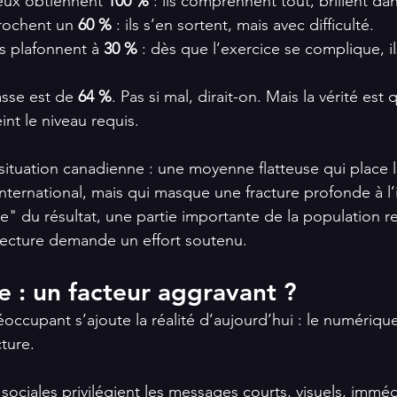
eux obtiennent 
100 %
 : ils comprennent tout, brillent dan
rochent un 
60 %
 : ils s’en sortent, mais avec difficulté.
rs plafonnent à 
30 %
 : dès que l’exercice se complique, i
sse est de 
64 %
. Pas si mal, dirait-on. Mais la vérité est 
int le niveau requis.
situation canadienne : une moyenne flatteuse qui place l
nternational, mais qui masque une fracture profonde à l’i
e" du résultat, une partie importante de la population r
a lecture demande un effort soutenu.
 : un facteur aggravant ?
éoccupant s’ajoute la réalité d’aujourd’hui : le numériqu
cture.
sociales privilégient les messages courts, visuels, imméd