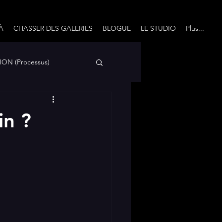
À
CHASSER DES GALERIES
BLOGUE
LE STUDIO
Plus...
ON (Processus)
Avec un grand Q...
in ?