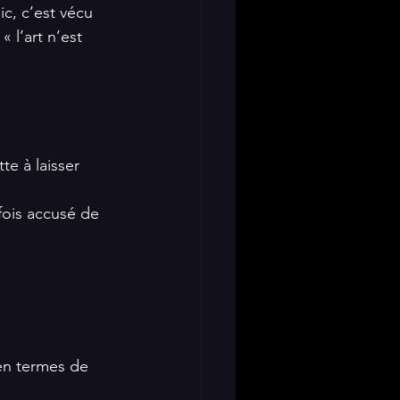
ic, c’est vécu 
 l’art n’est 
te à laisser 
arfois accusé de 
en termes de 