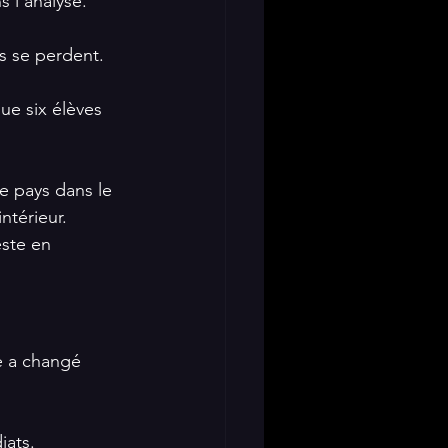
s l’analyse.
ls se perdent.
que six élèves 
e pays dans le 
ntérieur.
este en 
e a changé 
iats.