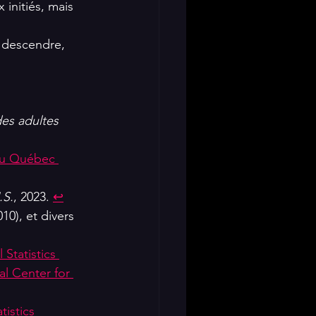
 initiés, mais 
i descendre, 
es adultes 
 au Québec 
.S.
, 2023. 
↩
010), et divers 
 Statistics 
al Center for 
tistics 