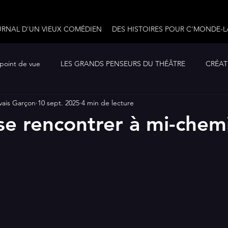
URNAL D'UN VIEUX COMÉDIEN
DES HISTOIRES POUR C'MONDE-L
 point de vue
LES GRANDS PENSEURS DU THÉÂTRE
CRÉATI
vais Garçon
10 sept. 2025
4 min de lecture
10 ouvrages à lire...
LE JOURNAL D'UN VIEUX COMÉDIEN
se rencontrer à mi-chem