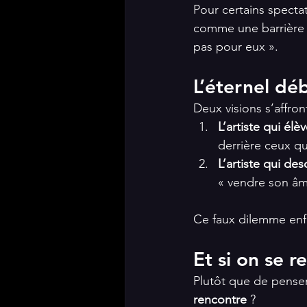
Pour certains spectat
comme une barrière in
pas pour eux ».
L’éternel dé
Deux visions s’affron
L’artiste qui élè
derrière ceux qu
L’artiste qui de
« vendre son âme 
Ce faux dilemme enf
Et si on se r
Plutôt que de pense
rencontre
 ?