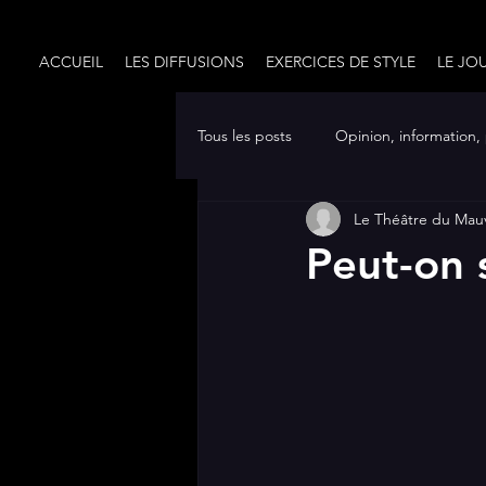
ACCUEIL
LES DIFFUSIONS
EXERCICES DE STYLE
LE JO
Tous les posts
Opinion, information,
Le Théâtre du Mau
CRÉATION (texte de théâtre)
Peut-on 
EXERCICES DE STYLE