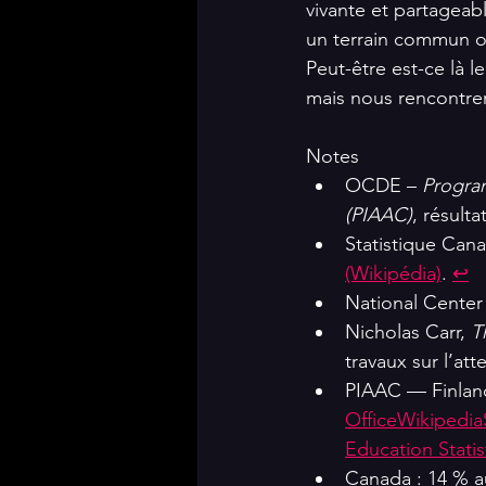
vivante et partageable
un terrain commun o
Peut-être est-ce là l
mais nous rencontre
Notes
OCDE – 
Program
(PIAAC)
, résult
Statistique Cana
(Wikipédia)
. 
↩
National Center 
Nicholas Carr, 
T
travaux sur l’at
PIAAC — Finlande
Office
Wikipedia
Education Statis
Canada : 14 % au