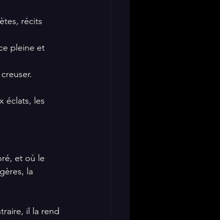
tes, récits 
ce pleine et 
creuser.
 éclats, les 
é, et où le 
ères, la 
aire, il la rend 