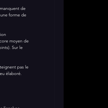
ls manquent de 
à une forme de 
ion 
score moyen de 
nts). Sur le 
teignent pas le 
peu élaboré.