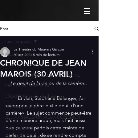
Post
Tous les posts
Le Théâtre du Mauvais Garçon
Tous les posts
30 avr. 2021
5 min de lecture
CHRONIQUE DE JEAN
Opinion, information, point de vue
MAROIS (30 AVRIL)
LES GRANDS PENSEURS DU THÉÂTRE
Le deuil de la vie ou de la carrière…
CRÉATION (Processus)
CRÉATION (texte de théâtre)
          Et vlan, Stéphane Bélanger, j’ai 
«scoopé» ta phrase «Le deuil d’une 
10 ouvrages à lire...
carrière». Le sujet commence peut-être 
LE JOURNAL D'UN VIEUX COMÉDIEN
d’une manière ardue, mais faut aussi 
Avec un grand Q...
que ça sorte parfois cette crainte de 
parler de deuil, de se rendre compte 