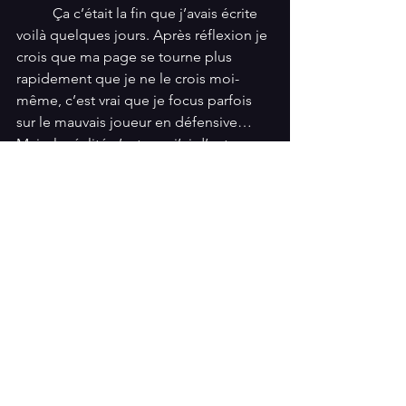
          Ça c’était la fin que j’avais écrite 
voilà quelques jours. Après réflexion je 
crois que ma page se tourne plus 
rapidement que je ne le crois moi-
même, c’est vrai que je focus parfois 
sur le mauvais joueur en défensive… 
Mais, la réalité c’est que j’ai d’autres 
champs d’intérêt qui se sont pointés 
insidieusement si j’ose dire. J’ai mes 
souvenirs et j’essaie d’éliminer les 
mauvais et de ne garder que les bons, 
ça doit être ça le deuil finalement. «Il 
faut oublier pour se souvenir». Je vous 
souhaite de remplir votre âme de 
souvenirs heureux vous en aurez 
besoin vers la fin, attention pas à la fin, 
«vers» la fin…