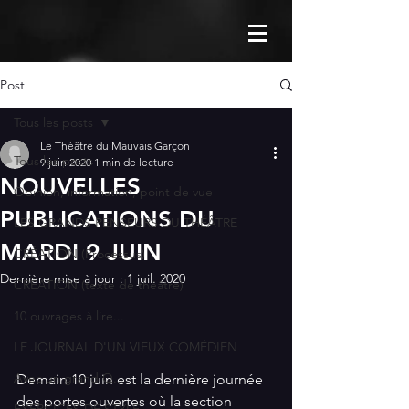
Post
Tous les posts
Le Théâtre du Mauvais Garçon
Tous les posts
9 juin 2020
1 min de lecture
NOUVELLES
Opinion, information, point de vue
PUBLICATIONS DU
LES GRANDS PENSEURS DU THÉÂTRE
MARDI 9 JUIN
CRÉATION (Processus)
Dernière mise à jour :
1 juil. 2020
CRÉATION (texte de théâtre)
10 ouvrages à lire...
LE JOURNAL D'UN VIEUX COMÉDIEN
Avec un grand Q...
Demain 10 juin est la dernière journée 
des portes ouvertes où la section 